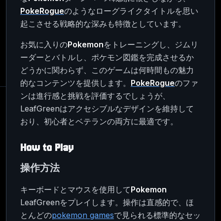
PokeRogue
のようなローグライクタイトルを思い
起こさせる戦略的な深みも特徴としています。
お気に入りの
Pokemon
をトレーニングし、ジムリ
ーダーとバトルし、ポケモン図鑑を完成させるか
どうかに関わらず、このゲームは何時間もの魅力
的なコンテンツを提供します。
PokeRogue
のファ
ンは進行感と挑戦を評価するでしょうが、
LeafGreenはアクセシブルなデザインを維持して
おり、初心者とベテランの両方に最適です。
How to Play
操作方法
キーボードとマウスを使用して
Pokemon
LeafGreenをプレイします。操作は直感的で、ほ
とんどの
pokemon games
で見られる標準的なセッ