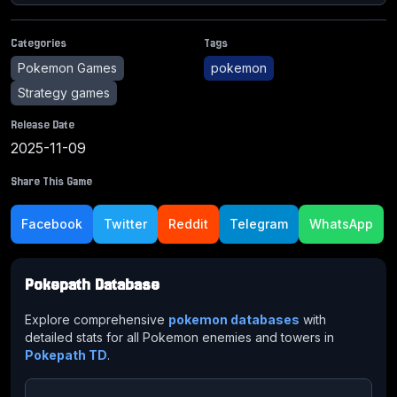
Categories
Tags
Pokemon Games
pokemon
Strategy games
Release Date
2025-11-09
Share This Game
Facebook
Twitter
Reddit
Telegram
WhatsApp
Pokepath Database
Explore comprehensive
pokemon databases
with
detailed stats for all Pokemon enemies and towers in
Pokepath TD
.