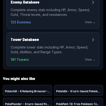
Enemy Database
Complete enemy stats including HP, Armor, Speed,
Gold, Threat levels, and resistances.
125 Enemies
View →
Tower Database
Complete tower stats including HP, Armor, Speed,
Gold, Abilities, and Range Types.
181 Towers
View →
You might also like
Pokechill – A Relaxing Browser-Based Pokemon-Style Idle RPG Game，Play free pokechill online.
PokeIdle - A turn-based Pokemon roguelike game
PokePlunder - A turn-based Pokemon roguelike game
PokéPath TD: Free Pokémon Tower Defense Game Online