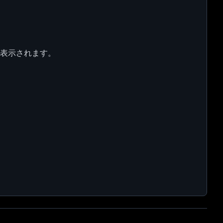
に表示されます。