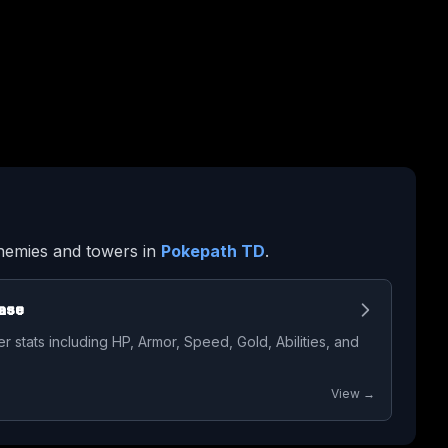
enemies and towers in
Pokepath TD
.
ase
 stats including HP, Armor, Speed, Gold, Abilities, and
View →