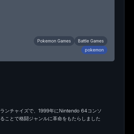
Pokemon Games
Battle Games
pokemon
イズで、1999年にNintendo 64コンソ
することで格闘ジャンルに革命をもたらしました