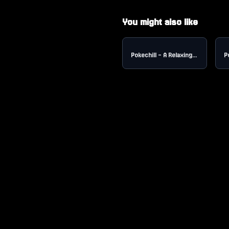
You might also like
Pokechill – A Relaxing Browser-Based Pokemon-Style Idle RPG Game，Play free pokechill online.