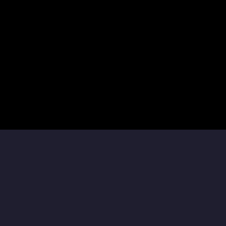
More
プラットフォーム
Discord
私たちについて