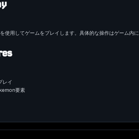
ay
スを使用してゲームをプレイします。具体的な操作はゲーム内
res
プレイ
kemon要素