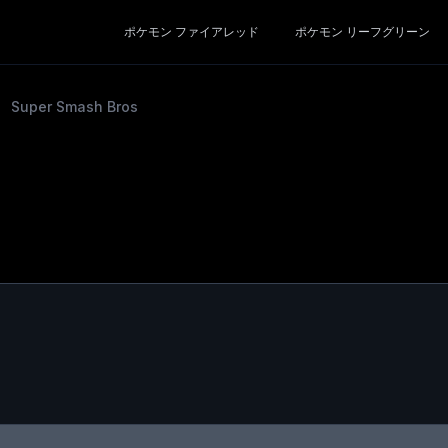
ポケモン ファイアレッド
ポケモン リーフグリーン
Super Smash Bros