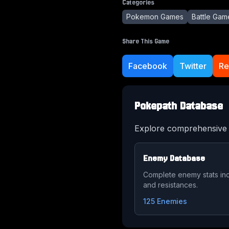
Categories
Pokemon Games
Battle Gam
Share This Game
Facebook
Twitter
Re
Pokepath Database
Explore comprehensiv
Enemy Database
Complete enemy stats inc
and resistances.
125 Enemies