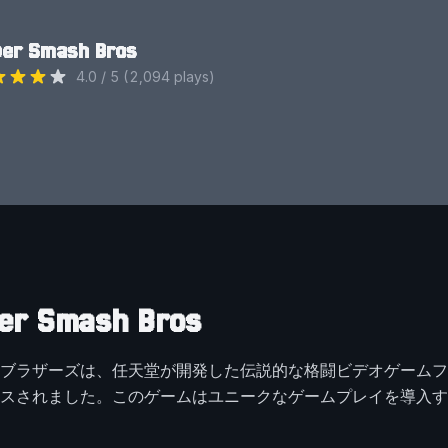
er Smash Bros
4.0
/ 5
(
2,094
plays)
er Smash Bros
ラザーズは、任天堂が開発した伝説的な格闘ビデオゲームフランチャ
ースされました。このゲームはユニークなゲームプレイを導入