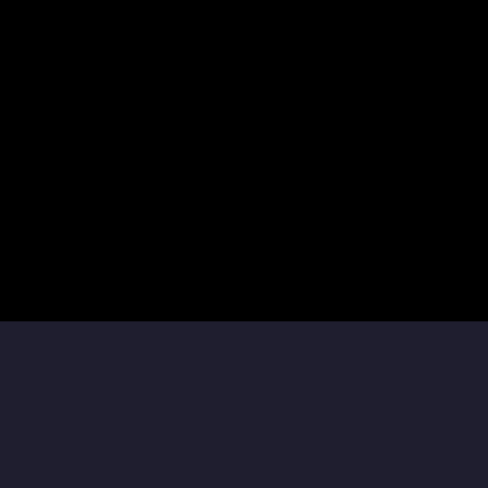
More
プラットフォーム