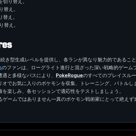
を切り替え。
り替え。
り替え。
り替え。
res
手続き型生成レベルを提供し、各ランが異なり魅力的であるこ
s
のファンは、ローグライト進行と混ざった深い戦略的ゲーム
遭遇と多様なパスにより、
PokeRogue
のすべてのプレイスル
リオでお気に入りのポケモンを収集、トレーニング、バトルし
値を楽しみ、各セッションで適応性をテストしましょう。
るゲームではありません—真のポケモン戦術家にとって絶えず