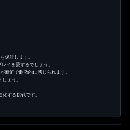
とを保証します。
プレイを愛するでしょう。
ーが新鮮で刺激的に感じられます。
ましょう。
進化する挑戦です。