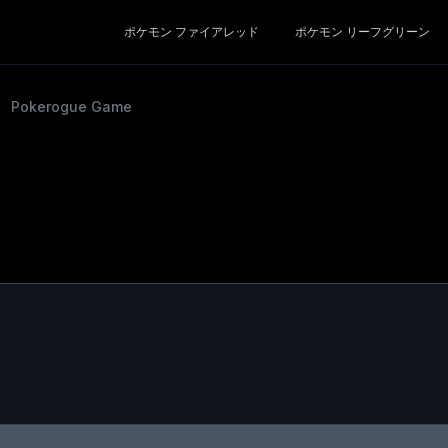
ポケモン ファイアレッド
ポケモン リーフグリーン
Pokerogue Game