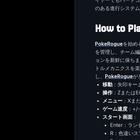
イヤーでもハード
のある進行システ
How to Pl
PokeRogue
を始め
を管理し、チーム
ョンを新鮮に保ち
トルメカニクスを
し、
PokeRogue
が
移動
：矢印キー
操作
：ZまたはE
メニュー
：Xまた
ゲーム速度
：+
スタート画面
：
Enter：ラ
R：色違いス