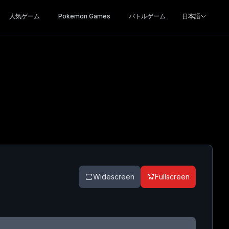
人気ゲーム
Pokemon Games
バトルゲーム
日本語
Widescreen
Fullscreen