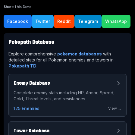
Share This Game
Facebook
Twitter
Reddit
Telegram
WhatsApp
Pokepath Database
Explore comprehensive
pokemon databases
with
detailed stats for all Pokemon enemies and towers in
Pokepath TD
.
Enemy Database
Complete enemy stats including HP, Armor, Speed,
Gold, Threat levels, and resistances.
125 Enemies
View →
Tower Database