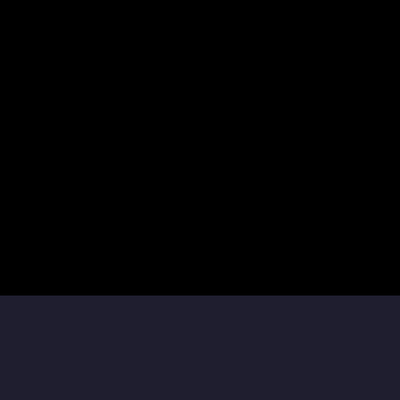
Pokepath TDゲーム