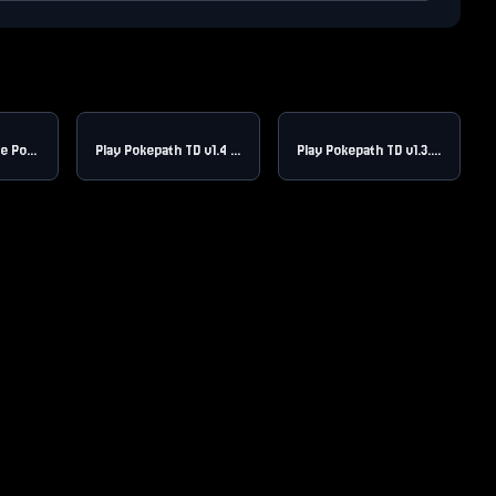
PokéPath TD: Free Pokémon Tower Defense Game Online
Play Pokepath TD v1.4 Free Pokémon Tower Defense Game Online
Play Pokepath TD v1.3.6 Free Pokémon Tower Defense Game Online