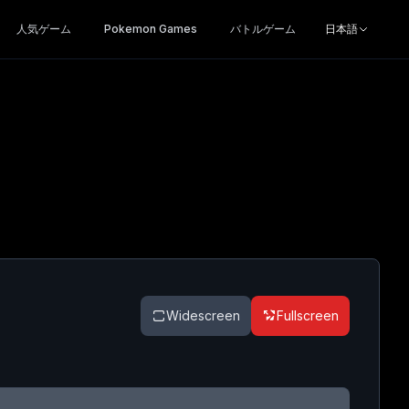
人気ゲーム
Pokemon Games
バトルゲーム
日本語
Widescreen
Fullscreen