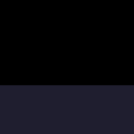
More
プラットフォーム