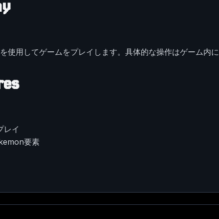
ay
スを使用してゲームをプレイします。具体的な操作はゲーム内
res
プレイ
kemon要素