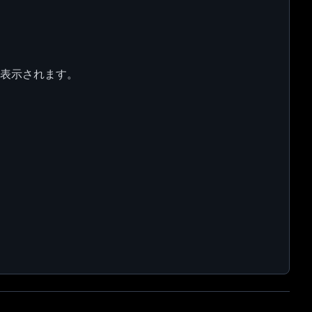
に表示されます。