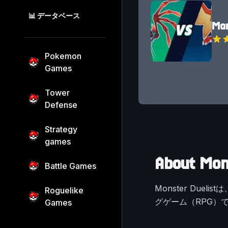
📊
データベース
Mon
Pokemon
Games
Tower
Defense
Strategy
games
About
Mon
Battle Games
Monster Du
Roguelike
グゲーム（RPG）
Games