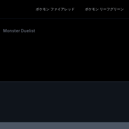
ポケモン ファイアレッド
ポケモン リーフグリーン
Monster Duelist