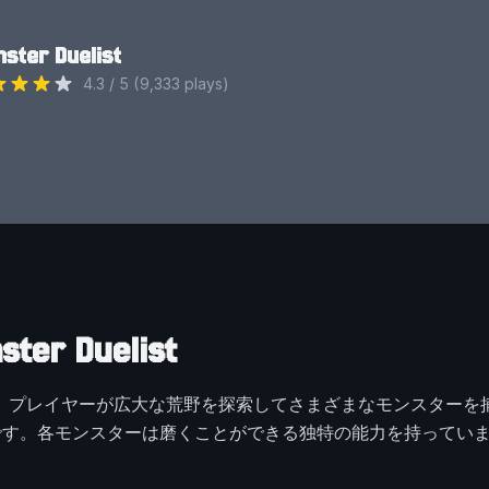
ster Duelist
4.3
/ 5
(
9,333
plays)
ster Duelist
elistは、プレイヤーが広大な荒野を探索してさまざまなモンス
です。各モンスターは磨くことができる独特の能力を持ってい