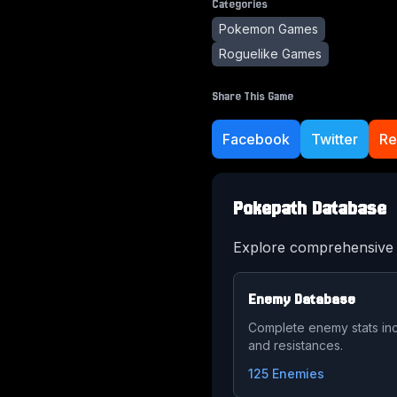
Categories
Pokemon Games
Roguelike Games
Share This Game
Facebook
Twitter
Re
Pokepath Database
Explore comprehensiv
Enemy Database
Complete enemy stats inc
and resistances.
125 Enemies